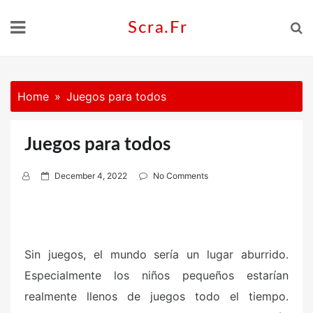
Skip
to
Scra.fr
content
Home
Juegos para todos
Juegos para todos
P
December 4, 2022
No Comments
o
s
t
e
Sin juegos, el mundo sería un lugar aburrido.
d
Especialmente los niños pequeños estarían
o
n
realmente llenos de juegos todo el tiempo.