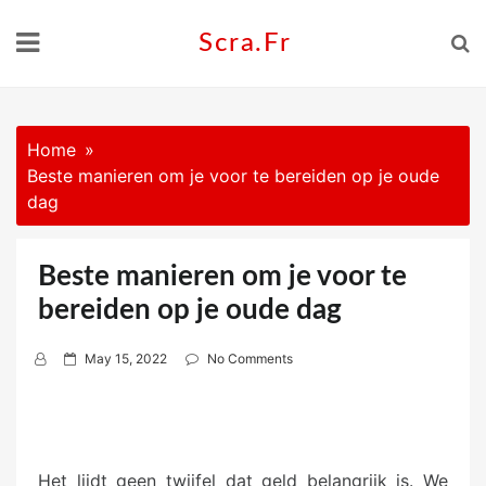
Skip
to
Scra.fr
content
Home
Beste manieren om je voor te bereiden op je oude
dag
Beste manieren om je voor te
bereiden op je oude dag
P
May 15, 2022
No Comments
o
s
t
e
Het lijdt geen twijfel dat geld belangrijk is. We