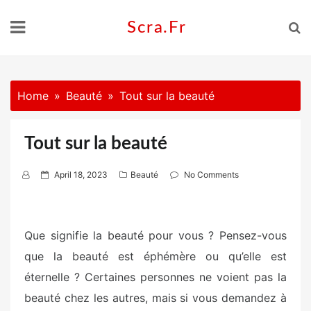
Skip
to
Scra.fr
content
Home
Beauté
Tout sur la beauté
Tout sur la beauté
P
April 18, 2023
Beauté
No Comments
o
s
t
Que signifie la beauté pour vous ? Pensez-vous
e
que la beauté est éphémère ou qu’elle est
d
o
éternelle ? Certaines personnes ne voient pas la
n
beauté chez les autres, mais si vous demandez à