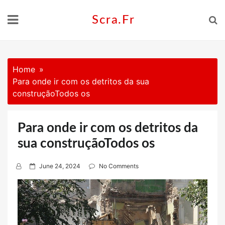
Skip
to
Scra.fr
content
Home
Para onde ir com os detritos da sua
construçãoTodos os
Para onde ir com os detritos da
sua construçãoTodos os
P
June 24, 2024
No Comments
o
s
t
e