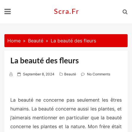
Skip
to
Scra.fr
content
Home
Beauté
La beauté des fleurs
La beauté des fleurs
P
September 8, 2024
Beauté
No Comments
o
s
t
La beauté ne concerne pas seulement les êtres
e
humains. La beauté concerne aussi les plantes, et
d
o
j’aimerais mentionner en particulier que la beauté
n
concerne les plantes et la nature. Mon frère était