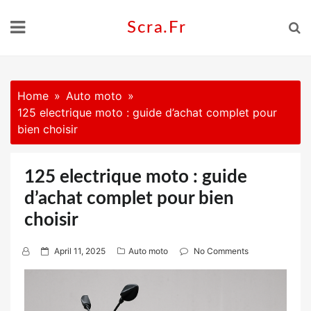
Skip
to
Scra.fr
content
Home
Auto moto
125 electrique moto : guide d’achat complet pour
bien choisir
125 electrique moto : guide
d’achat complet pour bien
choisir
P
April 11, 2025
Auto moto
No Comments
o
s
t